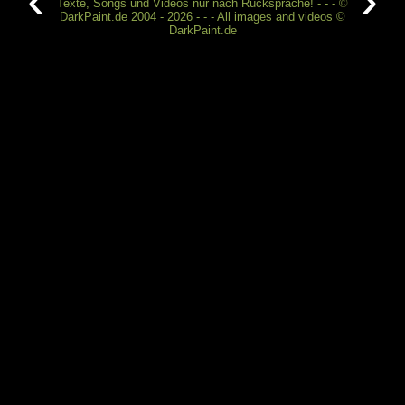
‹
›
Texte, Songs und Videos nur nach Rücksprache! - - - ©
DarkPaint.de 2004 - 2026 - - - All images and videos ©
DarkPaint.de